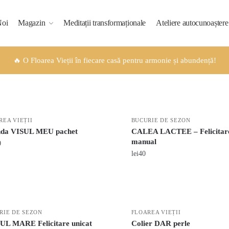
Noi
Magazin
Meditații transformaționale
Ateliere autocunoaștere
🔥 O Floarea Vieții în fiecare casă pentru armonie și abundență!
REA VIEȚII
BUCURIE DE SEZON
da VISUL MEU pachet
CALEA LACTEE – Felicitare
manual
0
lei
40
RIE DE SEZON
FLOAREA VIEȚII
L MARE Felicitare unicat
Colier DAR perle