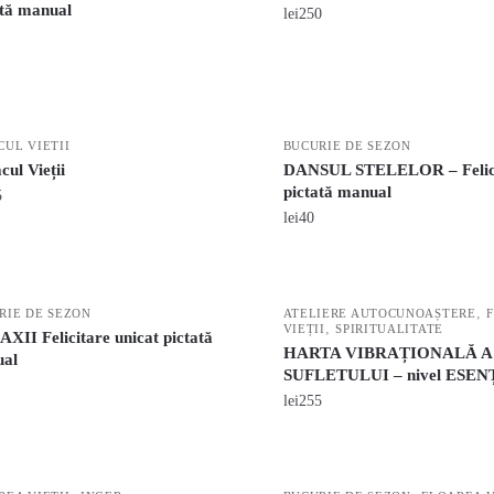
ată manual
lei
250
CUL VIETII
BUCURIE DE SEZON
ul Vieții
DANSUL STELELOR – Felic
pictată manual
5
lei
40
,
RIE DE SEZON
ATELIERE AUTOCUNOAȘTERE
,
VIEȚII
SPIRITUALITATE
XII Felicitare unicat pictată
HARTA VIBRAȚIONALĂ A
al
SUFLETULUI – nivel ESEN
lei
255