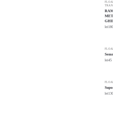
FLOA
TRAN
RAM 
MET
GHI
lei
18
FLOA
Semn
lei
45
FLOA
Supor
lei
13