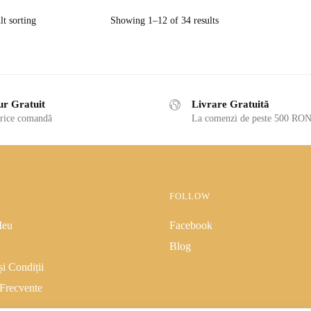
Showing 1–12 of 34 results
ur Gratuit
Livrare Gratuită
rice comandă
La comenzi de peste 500 RON
FOLLOW
Meu
Facebook
Blog
i Condiții
 Frecvente