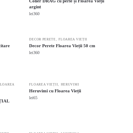
Colier DRAG cu perle și Floarea Vieții
argint
lei
360
,
DECOR PERETE
FLOAREA VIEȚII
itare
Decor Perete Floarea Vieții 50 cm
lei
360
,
FLOAREA
FLOAREA VIEȚII
HERUVIMI
Heruvimi cu Floarea Vieții
lei
65
ȚIAL