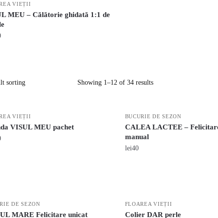
REA VIEȚII
L MEU – Călătorie ghidată 1:1 de
le
0
Showing 1–12 of 34 results
REA VIEȚII
BUCURIE DE SEZON
da VISUL MEU pachet
CALEA LACTEE – Felicitare
manual
0
lei
40
RIE DE SEZON
FLOAREA VIEȚII
L MARE Felicitare unicat
Colier DAR perle