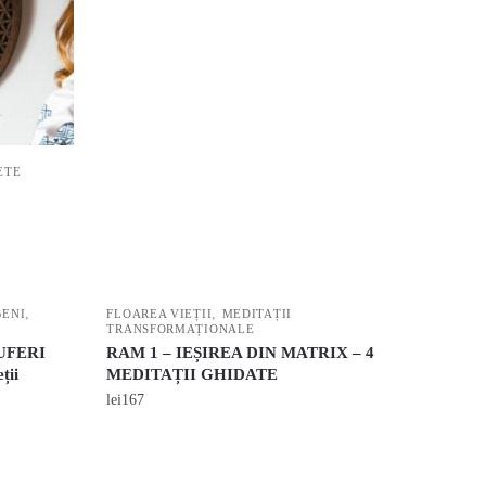
ETE
,
,
BENI
FLOAREA VIEȚII
MEDITAȚII
TRANSFORMAȚIONALE
NUFERI
RAM 1 – IEȘIREA DIN MATRIX – 4
ții
MEDITAȚII GHIDATE
lei
167