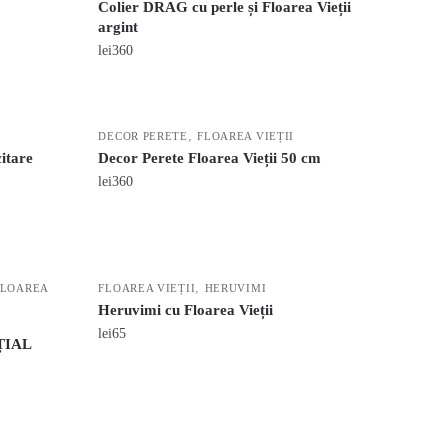
Colier DRAG cu perle și Floarea Vieții
argint
lei
360
,
DECOR PERETE
FLOAREA VIEȚII
itare
Decor Perete Floarea Vieții 50 cm
lei
360
,
FLOAREA
FLOAREA VIEȚII
HERUVIMI
Heruvimi cu Floarea Vieții
lei
65
ȚIAL