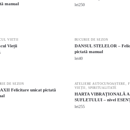
ată manual
lei
250
CUL VIETII
BUCURIE DE SEZON
ul Vieții
DANSUL STELELOR – Felic
pictată manual
5
lei
40
,
RIE DE SEZON
ATELIERE AUTOCUNOAȘTERE
,
VIEȚII
SPIRITUALITATE
XII Felicitare unicat pictată
HARTA VIBRAȚIONALĂ A
al
SUFLETULUI – nivel ESEN
lei
255