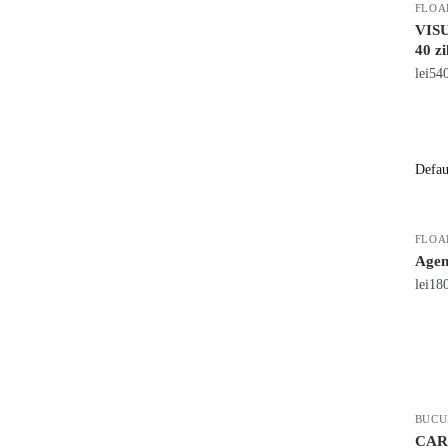
FLOA
VISU
40 zi
lei
54
FLOA
Agen
lei
18
BUCU
CARU