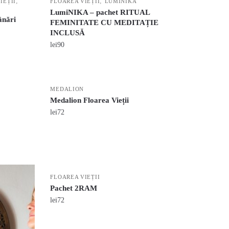
,
,
IEȚII
FLOAREA VIEȚII
LUMINIKA
LumiNIKA – pachet RITUAL
ânări
FEMINITATE CU MEDITAȚIE
INCLUSĂ
lei
90
MEDALION
Medalion Floarea Vieții
lei
72
FLOAREA VIEȚII
Pachet 2RAM
lei
72