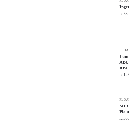
FLOA
Înger
lei
53
FLOA
Lumi
ABUN
ABU
lei
12
FLOA
MIRA
Floar
lei
35