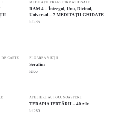
LE
MEDITAȚII TRANSFORMAȚIONALE
U
RAM 4 – Întregul, Unu, Divinul,
ȚII
Universul – 7 MEDITAŢII GHIDATE
lei
235
 DE CARTE
FLOAREA VIEȚII
Serafim
lei
65
RE
ATELIERE AUTOCUNOAȘTERE
TERAPIA IERTĂRII – 40 zile
lei
260