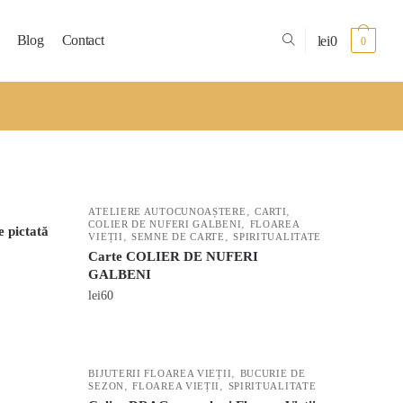
Blog
Contact
lei
0
0
,
,
ATELIERE AUTOCUNOAȘTERE
CARTI
,
COLIER DE NUFERI GALBENI
FLOAREA
 pictată
,
,
VIEȚII
SEMNE DE CARTE
SPIRITUALITATE
Carte COLIER DE NUFERI
GALBENI
lei
60
,
BIJUTERII FLOAREA VIEȚII
BUCURIE DE
,
,
SEZON
FLOAREA VIEȚII
SPIRITUALITATE