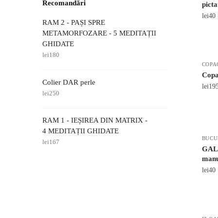
Recomandări
pict
lei
40
RAM 2 - PAȘI SPRE
METAMORFOZARE - 5 MEDITAȚII
GHIDATE
lei
180
COPA
Copac
Colier DAR perle
lei
19
lei
250
RAM 1 - IEȘIREA DIN MATRIX -
4 MEDITAȚII GHIDATE
BUCU
lei
167
GALA
manu
lei
40