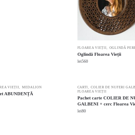
,
FLOAREA VIEȚII
OGLINDĂ PER
Oglindă Floarea Vieții
lei
560
,
,
REA VIEȚII
MEDALION
CARTI
COLIER DE NUFERI GAL
FLOAREA VIEȚII
het ABUNDENȚĂ
Pachet carte COLIER DE 
GALBENI + cerc Floarea Vie
lei
80