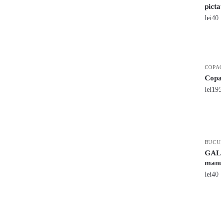
pict
lei
40
COPA
Copac
lei
19
BUCU
GALA
manu
lei
40