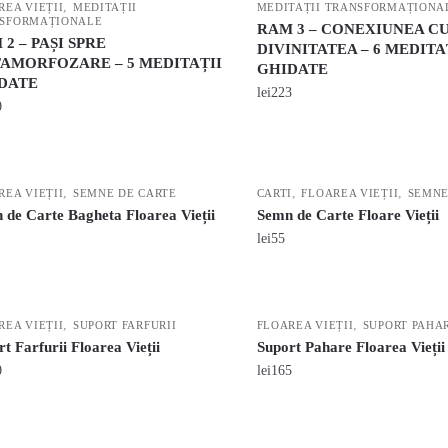
,
REA VIEȚII
MEDITAȚII
MEDITAȚII TRANSFORMAȚIONA
SFORMAȚIONALE
RAM 3 – CONEXIUNEA C
2 – PAȘI SPRE
DIVINITATEA – 6 MEDITA
AMORFOZARE – 5 MEDITAȚII
GHIDATE
DATE
lei
223
0
,
,
,
REA VIEȚII
SEMNE DE CARTE
CARTI
FLOAREA VIEȚII
SEMNE
 de Carte Bagheta Floarea Vieții
Semn de Carte Floare Vieții
lei
55
,
,
REA VIEȚII
SUPORT FARFURII
FLOAREA VIEȚII
SUPORT PAHA
t Farfurii Floarea Vieții
Suport Pahare Floarea Vieții
0
lei
165