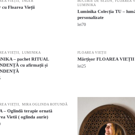
,
,
REA VIEȚII
INGER
BUCURIE DE SEZON
FLOAREA V
LUMINIKA
 cu Floarea Vieții
Luminika Colecția TU – lum
personalizate
lei
70
,
REA VIEȚII
LUMINIKA
FLOAREA VIEȚII
NIKA – pachet RITUAL
Mărțișor FLOAREA VIEȚII
DENȚĂ cu afirmații și
lei
25
NDENȚĂ
5
,
REA VIEȚII
MIRA OGLINDA ROTUNDĂ
 – Oglindă terapie ornată
ea Vietii ( oglinda aurie)
0