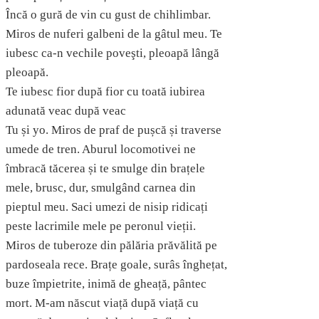
Încă o gură de vin cu gust de chihlimbar.
Miros de nuferi galbeni de la gâtul meu. Te
iubesc ca-n vechile poveşti, pleoapă lângă
pleoapă.
Te iubesc fior după fior cu toată iubirea
adunată veac după veac
Tu și yo. Miros de praf de pușcă și traverse
umede de tren. Aburul locomotivei ne
îmbracă tăcerea și te smulge din brațele
mele, brusc, dur, smulgând carnea din
pieptul meu. Saci umezi de nisip ridicați
peste lacrimile mele pe peronul vieții.
Miros de tuberoze din pălăria prăvălită pe
pardoseala rece. Brațe goale, surâs înghețat,
buze împietrite, inimă de gheață, pântec
mort. M-am născut viață după viață cu