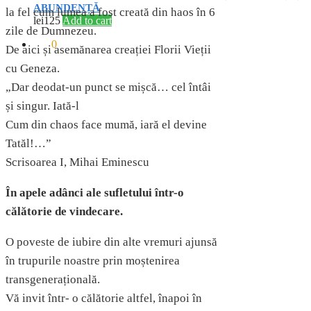
ABUNDENȚĂ
la fel cum lumea a fost creată din haos în 6
lei
125
Add to cart
zile de Dumnezeu.
lei
0
0
De aici și asemănarea creației Florii Vieții
cu Geneza.
„Dar deodat-un punct se mișcă… cel întâi
și singur. Iată-l
Cum din chaos face mumă, iară el devine
Tatăl!…”
Scrisoarea I, Mihai Eminescu
În apele adânci ale sufletului într-o
călătorie de vindecare.
O poveste de iubire din alte vremuri ajunsă
în trupurile noastre prin moștenirea
transgenerațională.
Vă invit într- o călătorie altfel, înapoi în