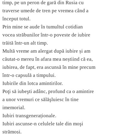
timp, pe un peron de gară din Rusia cu
traverse umede de tren pe vremea când a
început totul.
Prin mine se aude în tumultul cotidian
vocea străbunilor într-o poveste de iubire
trăită într-un alt timp.
Multă vreme am alergat după iubire și am
căutat-o mereu în afara mea neștiind că ea,
iubirea, de fapt, era ascunsă în mine precum
într-o capsulă a timpului.
Iubirile din lotca amintirilor.
Poţi să iubeşti adânc, profund ca o amintire
a unor vremuri ce sălăşluiesc în tine
imemorial.
Iubiri transgeneraționale.
Iubiri ascunse-n celulele tale din moşi
strămoși.