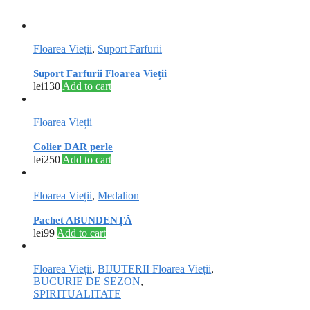
Floarea Vieții
,
Suport Farfurii
Suport Farfurii Floarea Vieții
lei
130
Add to cart
Floarea Vieții
Colier DAR perle
lei
250
Add to cart
Floarea Vieții
,
Medalion
Pachet ABUNDENȚĂ
lei
99
Add to cart
Floarea Vieții
,
BIJUTERII Floarea Vieții
,
BUCURIE DE SEZON
,
SPIRITUALITATE