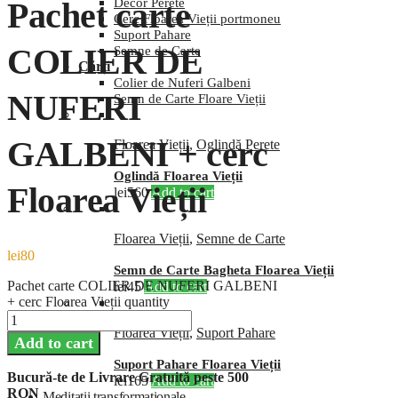
Pachet carte
Decor Perete
Cerc Floarea Vieții portmoneu
Suport Pahare
COLIER DE
Semne de Carte
Cărți
Colier de Nuferi Galbeni
NUFERI
Semn de Carte Floare Vieții
GALBENI + cerc
Floarea Vieții
,
Oglindă Perete
Oglindă Floarea Vieții
Floarea Vieții
lei
560
Add to cart
Floarea Vieții
,
Semne de Carte
lei
80
Semn de Carte Bagheta Floarea Vieții
Pachet carte COLIER DE NUFERI GALBENI
lei
45
Add to cart
+ cerc Floarea Vieții quantity
Floarea Vieții
,
Suport Pahare
Add to cart
Suport Pahare Floarea Vieții
Bucură-te de Livrare Gratuită peste 500
lei
165
Add to cart
RON
Meditații transformaționale