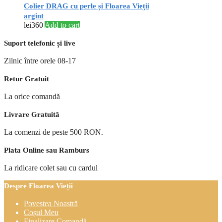
Colier DRAG cu perle și Floarea Vieții
argint
lei
360
Add to cart
Suport telefonic și live
Zilnic între orele 08-17
Retur Gratuit
La orice comandă
Livrare Gratuită
La comenzi de peste 500 RON.
Plata Online sau Ramburs
La ridicare colet sau cu cardul
Despre Floarea Vieții
Povestea Noastră
Coșul Meu
Finalizare Comandă