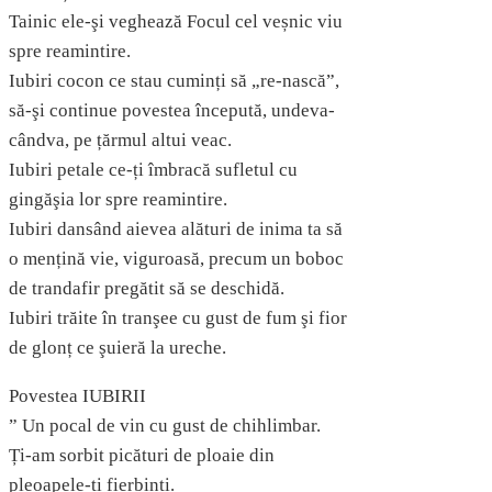
Tainic ele-şi veghează Focul cel veșnic viu
spre reamintire.
Iubiri cocon ce stau cuminți să „re-nască”,
să-şi continue povestea începută, undeva-
cândva, pe țărmul altui veac.
Iubiri petale ce-ți îmbracă sufletul cu
gingăşia lor spre reamintire.
Iubiri dansând aievea alături de inima ta să
o mențină vie, viguroasă, precum un boboc
de trandafir pregătit să se deschidă.
Iubiri trăite în tranşee cu gust de fum şi fior
de glonț ce şuieră la ureche.
Povestea IUBIRII
” Un pocal de vin cu gust de chihlimbar.
Ți-am sorbit picături de ploaie din
pleoapele-ți fierbinți.