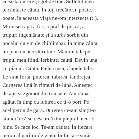
această durere și gol de tine. Sufletul meu
te cânta, te căuta, În toți trecătorii, poate,
poate, în această viață ne-om intersecta (::).
Miroasea apă a foc, a praf de pușcă, a
trupuri îngemănate și a surâs sorbit din
pocalul cu vin de chihlimbar. În mine cântă
un pian cu acorduri line. Mâinile tale pe
trupul meu fiind. Ierbinte, caută. Devin una
cu pianul. Cântă. Pielea mea, clapele tale.
Le simt forța, puterea, iubirea, tandrețea.
Curgerea lină în ritmuri de lună. Amestec
de ape și zgomot din tranșeie. Am rămas
agățat în timp cu iubirea ce ți-o port. Pe
acel peron de gară. Durerea ce-am simțit-o
atunci încă se descarcă din pieptul meu. E
bine. Se face loc. Te-am căutat. În fiecare
peron al gărilor de viață. În fiecare surâs.