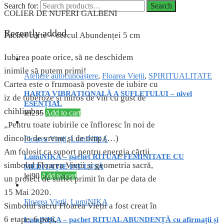
Search for:
Search
COLIER DE NUFERI GALBENI
Recently added
Pachet carte + cercul Abundenței 5 cm
Iubirea poate orice, să ne deschidem
inimile să putem primi!
Ateliere autocunoaștere
,
Floarea Vieții
,
SPIRITUALITATE
Cartea este o frumoasă poveste de iubire cu
HARTA VIBRAȚIONALĂ A SUFLETULUI – nivel
iz de tuberoze şi miros de vin cu gust de
ESENȚIAL
chihlimbar.
lei
255
Add to cart
„Pentru toate iubirile ce înfloresc în noi de
dincolo de vreme şi de timp.(…)
Floarea Vieții
,
LumiNIKA
Am folosit ca suport pentru energia cărții
LumiNIKA – pachet RITUAL FEMINITATE CU
simbolul Floarea Vieții și geometria sacră,
MEDITAȚIE INCLUSĂ
lei
90
Add to cart
un proiect de suflet primit în dar pe data de
15 Mai 2020.
Floarea Vieții
,
LumiNIKA
Simbolul sacru Floarea Vieții a fost creat în
6 etape, 6 pași,
LumiNIKA – pachet RITUAL ABUNDENȚĂ cu afirmații și