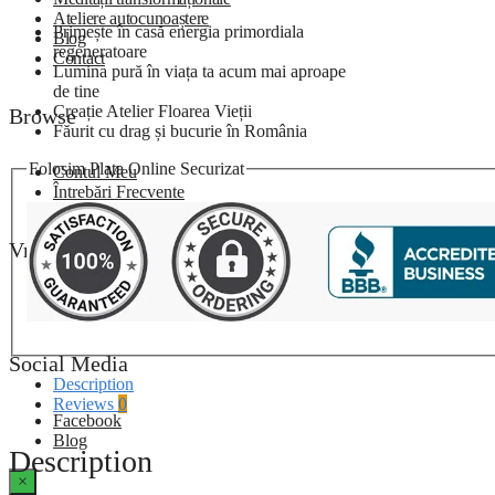
Ateliere autocunoaștere
Primește în casă energia primordiala
Blog
regeneratoare
Contact
Lumina pură în viața ta acum mai aproape
de tine
Creație Atelier Floarea Vieții
Browse
Făurit cu drag și bucurie în România
Folosim Plata Online Securizat
Contul Meu
Întrebări Frecvente
Vrei să discutăm?
Contactează-ne la 0745 622 186
Social Media
Description
Reviews
0
Facebook
Blog
Description
×