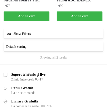
Medalion Floarea Vieții
Pachet ABUNDENȚĂ
lei
72
lei
99
Add to cart
Add to cart
Show Filters
Showing all 2 results
Suport telefonic și live
Zilnic între orele 08-17
Retur Gratuit
La orice comandă
Livrare Gratuită
La comenzi de peste 500 RON.