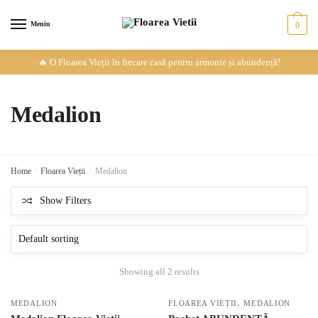
Meniu
0
Skip
Skip
🔥 O Floarea Vieții în fiecare casă pentru armonie și abundență!
to
to
navigation
content
Medalion
Home
/
Floarea Vieții
/
Medalion
Show Filters
Showing all 2 results
,
MEDALION
FLOAREA VIEȚII
MEDALION