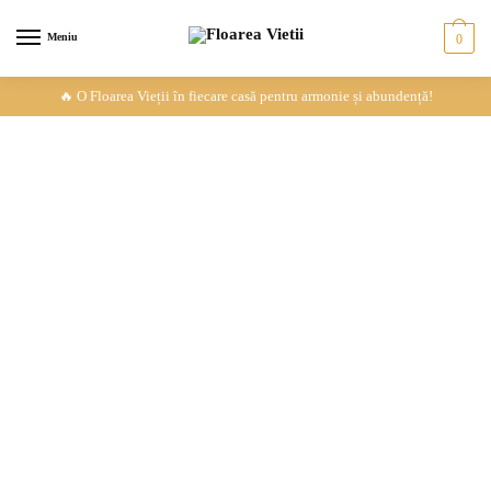
Meniu
0
🔥 O Floarea Vieții în fiecare casă pentru armonie și abundență!