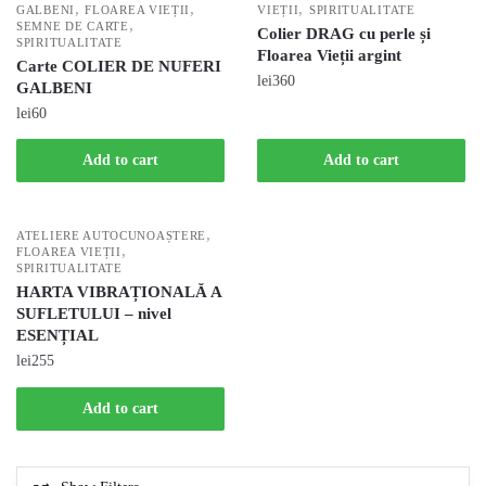
,
,
,
GALBENI
FLOAREA VIEȚII
VIEȚII
SPIRITUALITATE
,
SEMNE DE CARTE
Colier DRAG cu perle și
SPIRITUALITATE
Floarea Vieții argint
Carte COLIER DE NUFERI
lei
360
GALBENI
lei
60
Add to cart
Add to cart
,
ATELIERE AUTOCUNOAȘTERE
,
FLOAREA VIEȚII
SPIRITUALITATE
HARTA VIBRAȚIONALĂ A
SUFLETULUI – nivel
ESENȚIAL
lei
255
Add to cart