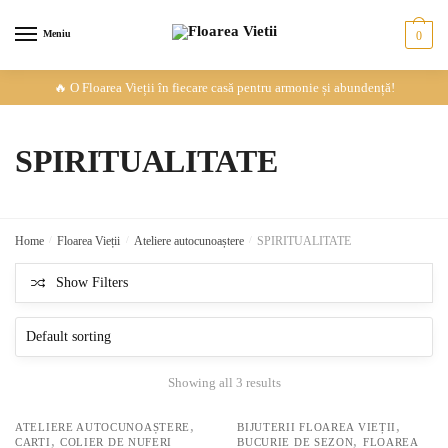
Meniu
0
Skip
Skip
🔥 O Floarea Vieții în fiecare casă pentru armonie și abundență!
to
to
navigation
content
SPIRITUALITATE
Home
/
Floarea Vieții
/
Ateliere autocunoaștere
/
SPIRITUALITATE
Show Filters
Showing all 3 results
,
,
ATELIERE AUTOCUNOAȘTERE
BIJUTERII FLOAREA VIEȚII
,
,
CARTI
COLIER DE NUFERI
BUCURIE DE SEZON
FLOAREA