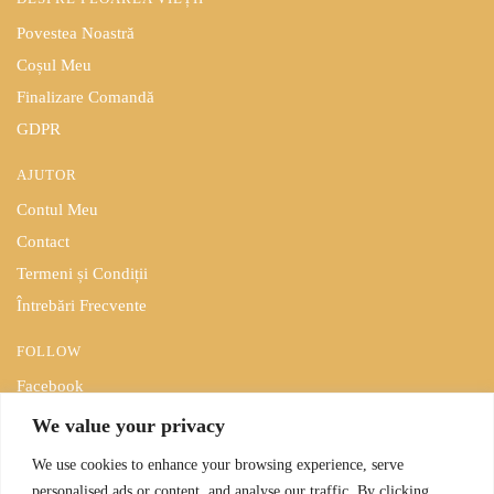
Povestea Noastră
Coșul Meu
Finalizare Comandă
GDPR
AJUTOR
Contul Meu
Contact
Termeni și Condiții
Întrebări Frecvente
FOLLOW
Facebook
Blog
We value your privacy
ÎNSCRIE-TE LA NEWSLETTER
We use cookies to enhance your browsing experience, serve
personalised ads or content, and analyse our traffic. By clicking