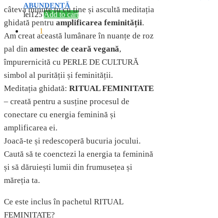
ABUNDENȚĂ
câteva minute tu cu tine și ascultă meditația
lei
125
Add to cart
ghidată pentru
amplificarea feminității
.
lei
90
1
Am creat această lumânare în nuanțe de roz
pal din
amestec de ceară vegană
,
împurernicită cu PERLE DE CULTURĂ
simbol al purității și feminității.
Meditația ghidată:
RITUAL FEMINITATE
– creată pentru a susține procesul de
conectare cu energia feminină și
amplificarea ei.
Joacă-te și redescoperă bucuria jocului.
Caută să te coenctezi la energia ta feminină
și să dăruiești lumii din frumusețea și
măreția ta.
Ce este inclus în pachetul RITUAL
FEMINITATE?